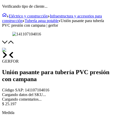
Verificando tipo de cliente...
Eléctrico y construcción
Infraestructura y accesorios para
construcción
Tubería agua potable
Unión pasante para tubería
PVC presión con campana | gerfor
GERFOR
Unión pasante para tubería PVC presión
con campana
Código SAP
:
141107104016
Cargando datos del SKU...
Cargando comentarios...
$
25
.
197
Medida