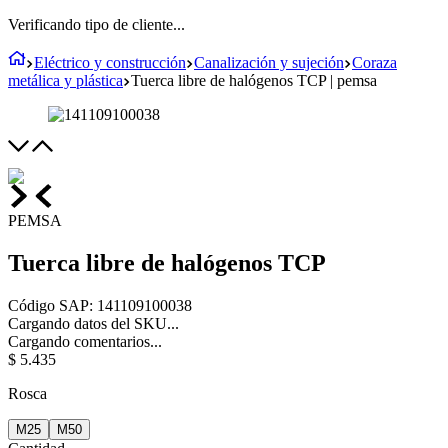
Verificando tipo de cliente...
Eléctrico y construcción
Canalización y sujeción
Coraza
metálica y plástica
Tuerca libre de halógenos TCP | pemsa
PEMSA
Tuerca libre de halógenos TCP
Código SAP
:
141109100038
Cargando datos del SKU...
Cargando comentarios...
$
5
.
435
Rosca
M25
M50