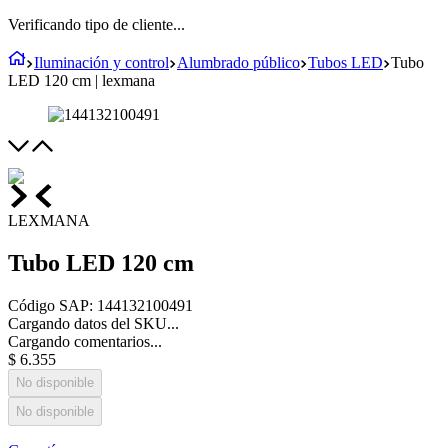
Verificando tipo de cliente...
Iluminación y control
Alumbrado público
Tubos LED
Tubo
LED 120 cm | lexmana
LEXMANA
Tubo LED 120 cm
Código SAP
:
144132100491
Cargando datos del SKU...
Cargando comentarios...
$
6
.
355
No disponible
No disponible