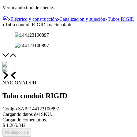
Verificando tipo de cliente...
Eléctrico y construcción
Canalización y sujeción
Tubos RIGID
Tubo conduit RIGID | nacional/ph
NACIONAL/PH
Tubo conduit RIGID
Código SAP
:
144123100897
Cargando datos del SKU...
Cargando comentarios...
$
1
.
265
.
842
No disponible