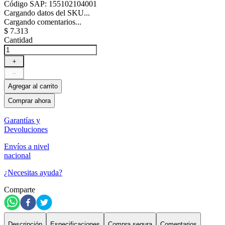
Código SAP
:
155102104001
Cargando datos del SKU...
Cargando comentarios...
$
7
.
313
Cantidad
＋
－
Agregar al carrito
Comprar ahora
Garantías y
Devoluciones
Envíos a nivel
nacional
¿Necesitas ayuda?
Comparte
Descripción
Especificaciones
Compra segura
Comentarios