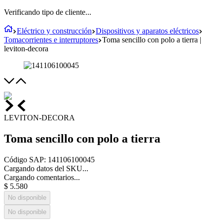
Verificando tipo de cliente...
Eléctrico y construcción
Dispositivos y aparatos eléctricos
Tomacorrientes e interruptores
Toma sencillo con polo a tierra |
leviton-decora
LEVITON-DECORA
Toma sencillo con polo a tierra
Código SAP
:
141106100045
Cargando datos del SKU...
Cargando comentarios...
$
5
.
580
No disponible
No disponible