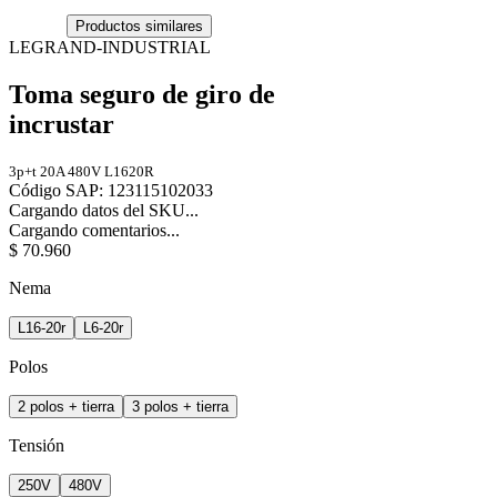
Productos similares
LEGRAND-INDUSTRIAL
Toma seguro de giro de
incrustar
3p+t 20A 480V L1620R
Código SAP
:
123115102033
Cargando datos del SKU...
Cargando comentarios...
$
70
.
960
Nema
L16-20r
L6-20r
Polos
2 polos + tierra
3 polos + tierra
Tensión
250V
480V