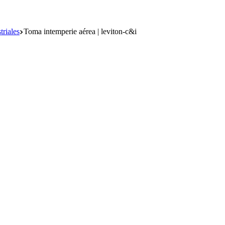
triales
Toma intemperie aérea | leviton-c&i