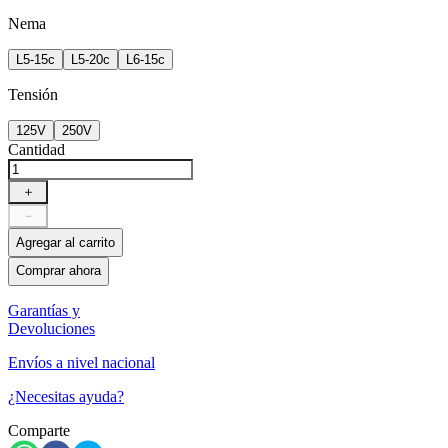
Nema
L5-15c
L5-20c
L6-15c
Tensión
125V
250V
Cantidad
＋
－
Agregar al carrito
Comprar ahora
Garantías y
Devoluciones
Envíos a nivel nacional
¿Necesitas ayuda?
Comparte