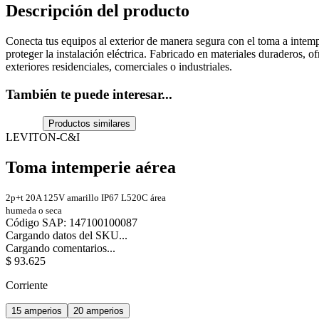
Descripción del producto
Conecta tus equipos al exterior de manera segura con el toma a intemp
proteger la instalación eléctrica. Fabricado en materiales duraderos, ofr
exteriores residenciales, comerciales o industriales.
También te puede interesar...
Productos similares
LEVITON-C&I
Toma intemperie aérea
2p+t 20A 125V amarillo IP67 L520C área
humeda o seca
Código SAP
:
147100100087
Cargando datos del SKU...
Cargando comentarios...
$
93
.
625
Corriente
15 amperios
20 amperios