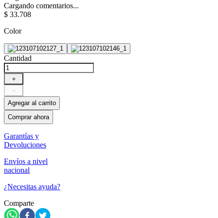
Cargando comentarios...
$
33
.
708
Color
Cantidad
＋
－
Agregar al carrito
Comprar ahora
Garantías y
Devoluciones
Envíos a nivel
nacional
¿Necesitas ayuda?
Comparte