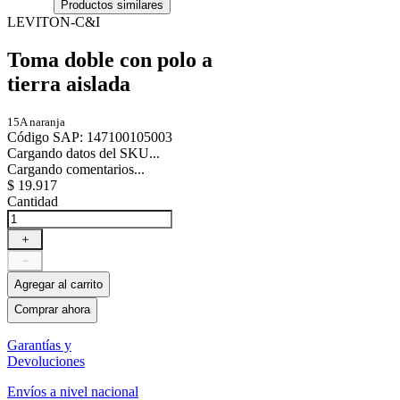
Productos similares
LEVITON-C&I
Toma doble con polo a
tierra aislada
15A naranja
Código SAP
:
147100105003
Cargando datos del SKU...
Cargando comentarios...
$
19
.
917
Cantidad
＋
－
Agregar al carrito
Comprar ahora
Garantías y
Devoluciones
Envíos a nivel nacional