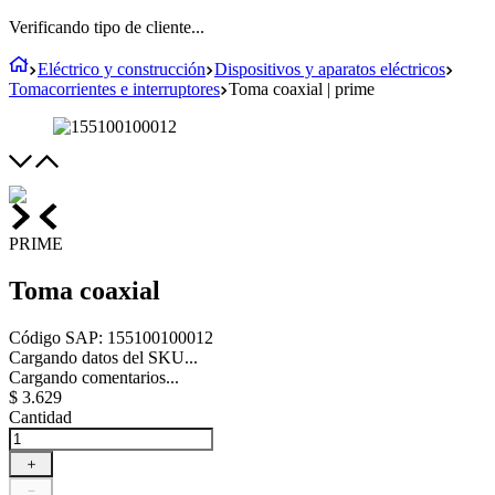
Verificando tipo de cliente...
Eléctrico y construcción
Dispositivos y aparatos eléctricos
Tomacorrientes e interruptores
Toma coaxial | prime
PRIME
Toma coaxial
Código SAP
:
155100100012
Cargando datos del SKU...
Cargando comentarios...
$
3
.
629
Cantidad
＋
－