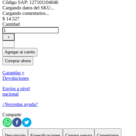
Código SAP
:
127101104046
Cargando datos del SKU...
Cargando comentarios...
$
14
.
527
Cantidad
＋
－
Agregar al carrito
Comprar ahora
Garantías y
Devoluciones
Envíos a nivel
nacional
¿Necesitas ayuda?
Comparte
Descripción
Especificaciones
Compra segura
Comentarios