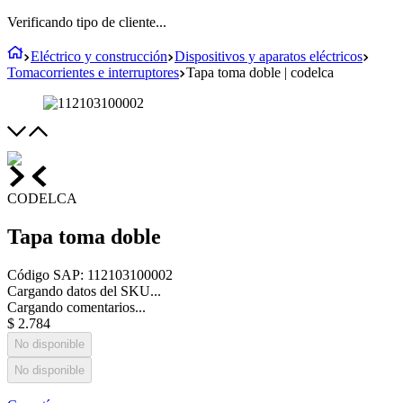
Verificando tipo de cliente...
Eléctrico y construcción
Dispositivos y aparatos eléctricos
Tomacorrientes e interruptores
Tapa toma doble | codelca
CODELCA
Tapa toma doble
Código SAP
:
112103100002
Cargando datos del SKU...
Cargando comentarios...
$
2
.
784
No disponible
No disponible