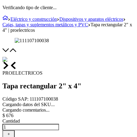
Verificando tipo de cliente...
Eléctrico y construcción
Dispositivos y aparatos eléctricos
Cajas, tapas y suplementos metálicos y PVC
Tapa rectangular 2" x
4" | proelectricos
PROELECTRICOS
Tapa rectangular 2" x 4"
Código SAP
:
111107100038
Cargando datos del SKU...
Cargando comentarios...
$
676
Cantidad
＋