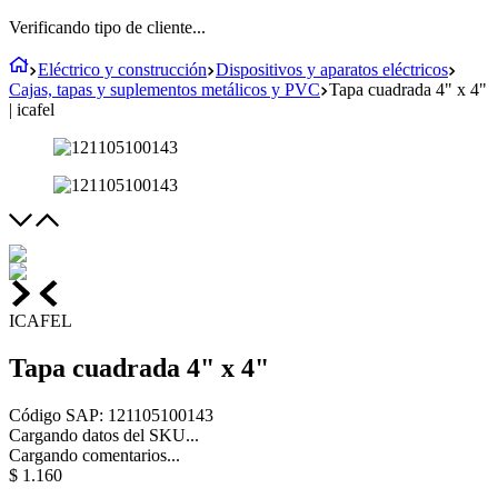
Verificando tipo de cliente...
Eléctrico y construcción
Dispositivos y aparatos eléctricos
Cajas, tapas y suplementos metálicos y PVC
Tapa cuadrada 4" x 4"
| icafel
ICAFEL
Tapa cuadrada 4" x 4"
Código SAP
:
121105100143
Cargando datos del SKU...
Cargando comentarios...
$
1
.
160