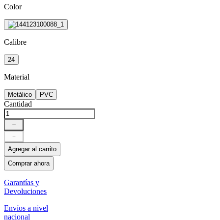
Color
Calibre
24
Material
Metálico
PVC
Cantidad
＋
－
Agregar al carrito
Comprar ahora
Garantías y
Devoluciones
Envíos a nivel
nacional