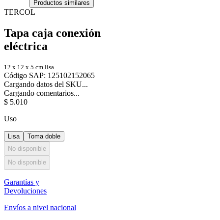
Productos similares
TERCOL
Tapa caja conexión
eléctrica
12 x 12 x 5 cm lisa
Código SAP
:
125102152065
Cargando datos del SKU...
Cargando comentarios...
$
5
.
010
Uso
Lisa
Toma doble
No disponible
No disponible
Garantías y
Devoluciones
Envíos a nivel nacional