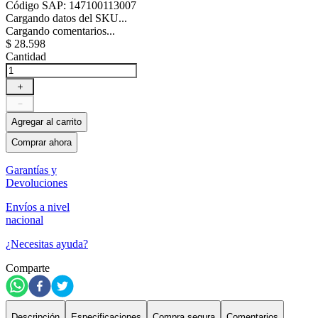
Código SAP
:
147100113007
Cargando datos del SKU...
Cargando comentarios...
$
28
.
598
Cantidad
＋
－
Agregar al carrito
Comprar ahora
Garantías y
Devoluciones
Envíos a nivel
nacional
¿Necesitas ayuda?
Comparte
Descripción
Especificaciones
Compra segura
Comentarios