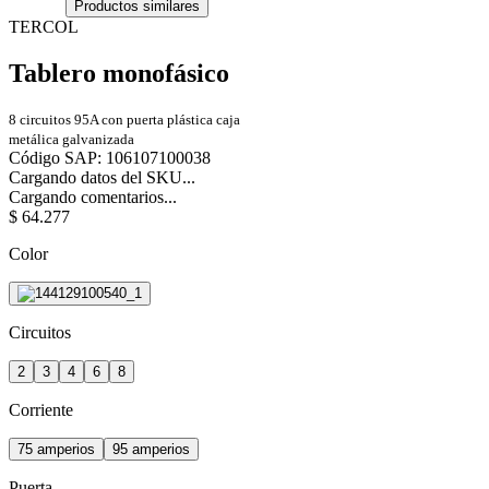
Productos similares
TERCOL
Tablero monofásico
8 circuitos 95A con puerta plástica caja
metálica galvanizada
Código SAP
:
106107100038
Cargando datos del SKU...
Cargando comentarios...
$
64
.
277
Color
Circuitos
2
3
4
6
8
Corriente
75 amperios
95 amperios
Puerta