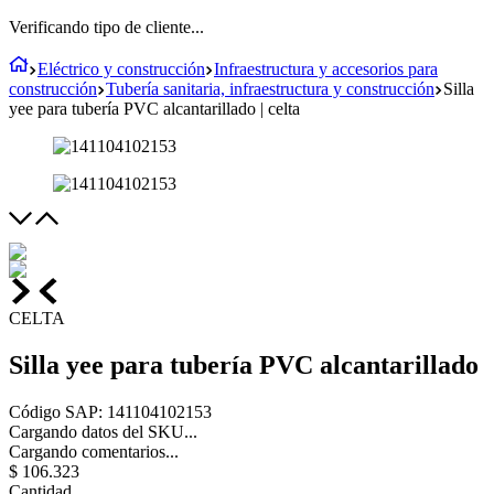
Verificando tipo de cliente...
Eléctrico y construcción
Infraestructura y accesorios para
construcción
Tubería sanitaria, infraestructura y construcción
Silla
yee para tubería PVC alcantarillado | celta
CELTA
Silla yee para tubería PVC alcantarillado
Código SAP
:
141104102153
Cargando datos del SKU...
Cargando comentarios...
$
106
.
323
Cantidad