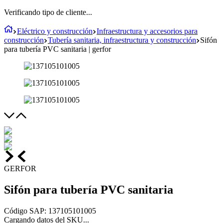
Verificando tipo de cliente...
Eléctrico y construcción
Infraestructura y accesorios para
construcción
Tubería sanitaria, infraestructura y construcción
Sifón
para tubería PVC sanitaria | gerfor
GERFOR
Sifón para tubería PVC sanitaria
Código SAP
:
137105101005
Cargando datos del SKU...