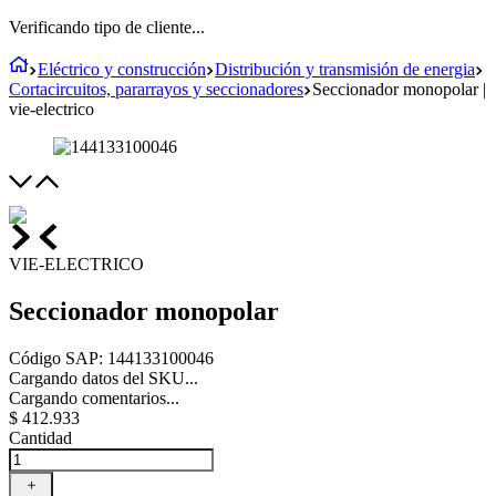
Verificando tipo de cliente...
Eléctrico y construcción
Distribución y transmisión de energia
Cortacircuitos, pararrayos y seccionadores
Seccionador monopolar |
vie-electrico
VIE-ELECTRICO
Seccionador monopolar
Código SAP
:
144133100046
Cargando datos del SKU...
Cargando comentarios...
$
412
.
933
Cantidad
＋