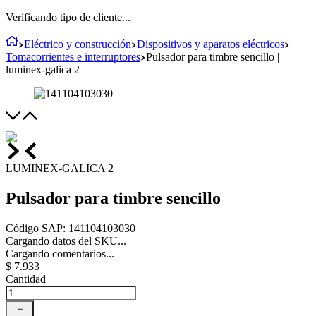
Verificando tipo de cliente...
Eléctrico y construcción
Dispositivos y aparatos eléctricos
Tomacorrientes e interruptores
Pulsador para timbre sencillo |
luminex-galica 2
LUMINEX-GALICA 2
Pulsador para timbre sencillo
Código SAP
:
141104103030
Cargando datos del SKU...
Cargando comentarios...
$
7
.
933
Cantidad
＋