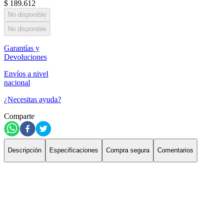
$
189
.
612
No disponible
No disponible
Garantías y
Devoluciones
Envíos a nivel
nacional
¿Necesitas ayuda?
Comparte
Descripción
Especificaciones
Compra segura
Comentarios