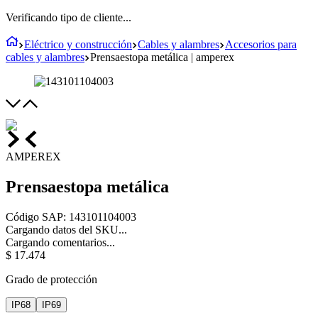
Verificando tipo de cliente...
Eléctrico y construcción
Cables y alambres
Accesorios para
cables y alambres
Prensaestopa metálica | amperex
AMPEREX
Prensaestopa metálica
Código SAP
:
143101104003
Cargando datos del SKU...
Cargando comentarios...
$
17
.
474
Grado de protección
IP68
IP69