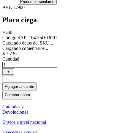
Productos similares
AVE-L/900
Placa ciega
Marfil
Código SAP
:
104104103001
Cargando datos del SKU...
Cargando comentarios...
$
1
.
736
Cantidad
＋
－
Agregar al carrito
Comprar ahora
Garantías y
Devoluciones
Envíos a nivel nacional
¿Necesitas ayuda?