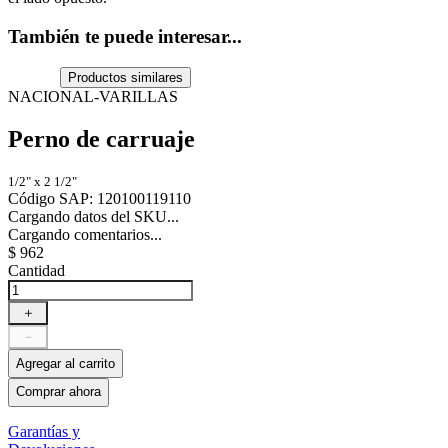
También te puede interesar...
Productos similares
NACIONAL-VARILLAS
Perno de carruaje
1/2" x 2 1/2"
Código SAP
:
120100119110
Cargando datos del SKU...
Cargando comentarios...
$
962
Cantidad
＋
－
Agregar al carrito
Comprar ahora
Garantías y