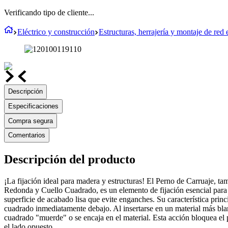
Verificando tipo de cliente...
Eléctrico y construcción
Estructuras, herrajería y montaje de red e
Descripción
Especificaciones
Compra segura
Comentarios
Descripción del producto
¡La fijación ideal para madera y estructuras! El Perno de Carruaje, 
Redonda y Cuello Cuadrado, es un elemento de fijación esencial para
superficie de acabado lisa que evite enganches. Su característica princ
cuadrado inmediatamente debajo. Al insertarse en un material más blan
cuadrado "muerde" o se encaja en el material. Esta acción bloquea el 
el lado opuesto.