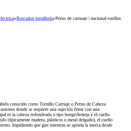
lectrica
Roscados tornillería
Perno de carruaje | nacional-varillas
también conocido como Tornillo Carriaje o Perno de Cabeza
 uniones donde se requiere una sujeción firme con una
ipal es la cabeza redondeada o tipo hongo/lenteja y el cuello
do (típicamente madera, plásticos o metal delgado), el cuello
perno, impidiendo que gire mientras se aprieta la tuerca desde