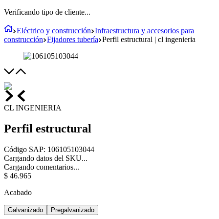
Verificando tipo de cliente...
Eléctrico y construcción
Infraestructura y accesorios para
construcción
Fijadores tubería
Perfil estructural | cl ingenieria
CL INGENIERIA
Perfil estructural
Código SAP
:
106105103044
Cargando datos del SKU...
Cargando comentarios...
$
46
.
965
Acabado
Galvanizado
Pregalvanizado