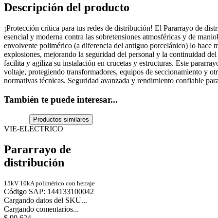
Descripción del producto
¡Protección crítica para tus redes de distribución! El Pararrayo de dis
esencial y moderna contra las sobretensiones atmosféricas y de manio
envolvente polimérico (a diferencia del antiguo porcelánico) lo hace m
explosiones, mejorando la seguridad del personal y la continuidad del
facilita y agiliza su instalación en crucetas y estructuras. Este pararr
voltaje, protegiendo transformadores, equipos de seccionamiento y otro
normativas técnicas. Seguridad avanzada y rendimiento confiable para l
También te puede interesar...
Productos similares
VIE-ELECTRICO
Pararrayo de
distribución
15kV 10kA polimérico con herraje
Código SAP
:
144133100042
Cargando datos del SKU...
Cargando comentarios...
$
99
.
624