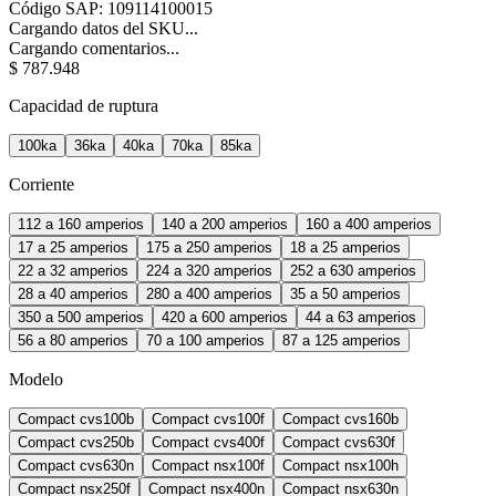
Código SAP
:
109114100015
Cargando datos del SKU...
Cargando comentarios...
$
787
.
948
Capacidad de ruptura
100ka
36ka
40ka
70ka
85ka
Corriente
112 a 160 amperios
140 a 200 amperios
160 a 400 amperios
17 a 25 amperios
175 a 250 amperios
18 a 25 amperios
22 a 32 amperios
224 a 320 amperios
252 a 630 amperios
28 a 40 amperios
280 a 400 amperios
35 a 50 amperios
350 a 500 amperios
420 a 600 amperios
44 a 63 amperios
56 a 80 amperios
70 a 100 amperios
87 a 125 amperios
Modelo
Compact cvs100b
Compact cvs100f
Compact cvs160b
Compact cvs250b
Compact cvs400f
Compact cvs630f
Compact cvs630n
Compact nsx100f
Compact nsx100h
Compact nsx250f
Compact nsx400n
Compact nsx630n