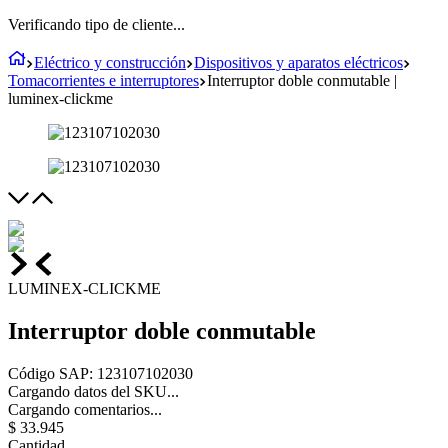
Verificando tipo de cliente...
Eléctrico y construcción
Dispositivos y aparatos eléctricos
Tomacorrientes e interruptores
Interruptor doble conmutable |
luminex-clickme
LUMINEX-CLICKME
Interruptor doble conmutable
Código SAP
:
123107102030
Cargando datos del SKU...
Cargando comentarios...
$
33
.
945
Cantidad