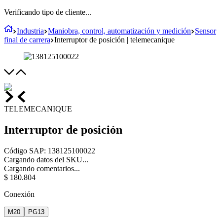
Verificando tipo de cliente...
Industria
Maniobra, control, automatización y medición
Sensor
final de carrera
Interruptor de posición | telemecanique
TELEMECANIQUE
Interruptor de posición
Código SAP
:
138125100022
Cargando datos del SKU...
Cargando comentarios...
$
180
.
804
Conexión
M20
PG13