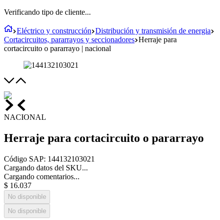
Verificando tipo de cliente...
Eléctrico y construcción
Distribución y transmisión de energia
Cortacircuitos, pararrayos y seccionadores
Herraje para
cortacircuito o pararrayo | nacional
NACIONAL
Herraje para cortacircuito o pararrayo
Código SAP
:
144132103021
Cargando datos del SKU...
Cargando comentarios...
$
16
.
037
No disponible
No disponible