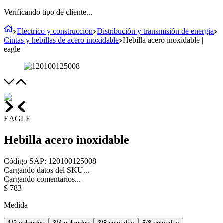
Verificando tipo de cliente...
Eléctrico y construcción
Distribución y transmisión de energia
Cintas y hebillas de acero inoxidable
Hebilla acero inoxidable |
eagle
EAGLE
Hebilla acero inoxidable
Código SAP
:
120100125008
Cargando datos del SKU...
Cargando comentarios...
$
783
Medida
1/2 pulgadas
3/4 pulgadas
3/8 pulgadas
5/8 pulgadas