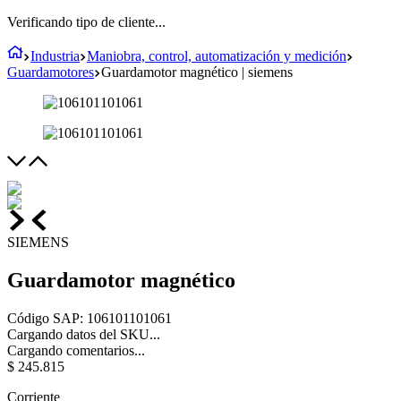
Verificando tipo de cliente...
Industria
Maniobra, control, automatización y medición
Guardamotores
Guardamotor magnético | siemens
SIEMENS
Guardamotor magnético
Código SAP
:
106101101061
Cargando datos del SKU...
Cargando comentarios...
$
245
.
815
Corriente