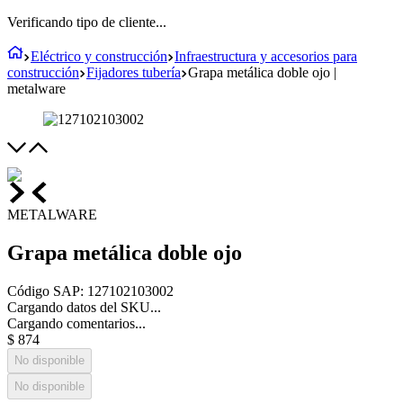
Verificando tipo de cliente...
Eléctrico y construcción
Infraestructura y accesorios para
construcción
Fijadores tubería
Grapa metálica doble ojo |
metalware
METALWARE
Grapa metálica doble ojo
Código SAP
:
127102103002
Cargando datos del SKU...
Cargando comentarios...
$
874
No disponible
No disponible