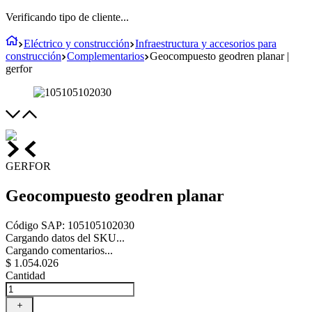
Verificando tipo de cliente...
Eléctrico y construcción
Infraestructura y accesorios para
construcción
Complementarios
Geocompuesto geodren planar |
gerfor
GERFOR
Geocompuesto geodren planar
Código SAP
:
105105102030
Cargando datos del SKU...
Cargando comentarios...
$
1
.
054
.
026
Cantidad
＋