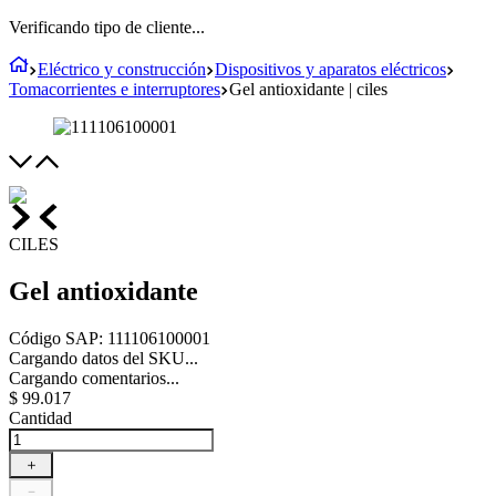
Verificando tipo de cliente...
Eléctrico y construcción
Dispositivos y aparatos eléctricos
Tomacorrientes e interruptores
Gel antioxidante | ciles
CILES
Gel antioxidante
Código SAP
:
111106100001
Cargando datos del SKU...
Cargando comentarios...
$
99
.
017
Cantidad
＋
－