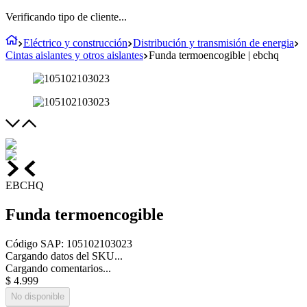
Verificando tipo de cliente...
Eléctrico y construcción
Distribución y transmisión de energia
Cintas aislantes y otros aislantes
Funda termoencogible | ebchq
EBCHQ
Funda termoencogible
Código SAP
:
105102103023
Cargando datos del SKU...
Cargando comentarios...
$
4
.
999
No disponible