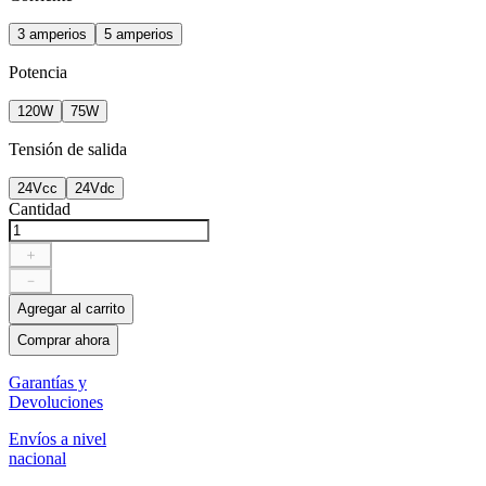
3 amperios
5 amperios
Potencia
120W
75W
Tensión de salida
24Vcc
24Vdc
Cantidad
＋
－
Agregar al carrito
Comprar ahora
Garantías y
Devoluciones
Envíos a nivel
nacional