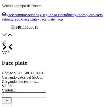
Verificando tipo de cliente...
Telecomunicaciones y seguridad electrónica
Redes y cableado
estructurado
Face plate
Face plate | vcp
VCP
Face plate
Código SAP
:
148111100015
Cargando datos del SKU...
Cargando comentarios...
$
1
.
860
Cantidad
＋
－