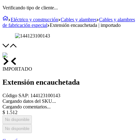
Verificando tipo de cliente...
Eléctrico y construcción
Cables y alambres
Cables y alambres
de fabricación especial
Extensión encauchetada | importado
IMPORTADO
Extensión encauchetada
Código SAP
:
144123100143
Cargando datos del SKU...
Cargando comentarios...
$
1
.
512
No disponible
No disponible