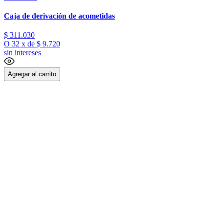
Caja de derivación de acometidas
$
311
.
030
O
32
x
de
$ 9.720
sin intereses
Agregar al carrito