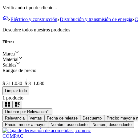
Verificando tipo de cliente...
Eléctrico y construcción
Distribución y transmisión de energia
C
Descubre todos nuestros productos
Filtros
Marca
Material
Salidas
COMPAC
Rangos de precio
Policarbonato
6 trifásicas - 12
monofásicas
$ 311.030
–
$ 311.030
Limpiar todo
1
producto
Ordenar por
Relevancia
Relevancia
Ventas
Fecha de release
Descuento
Precio: mayor a 
Precio: menor a mayor
Nombre, ascendente
Nombre, descendente
COMPAC