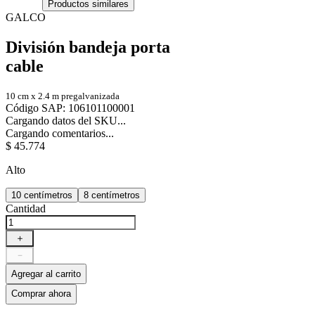
Productos similares
GALCO
División bandeja porta
cable
10 cm x 2.4 m pregalvanizada
Código SAP
:
106101100001
Cargando datos del SKU...
Cargando comentarios...
$
45
.
774
Alto
10 centímetros
8 centímetros
Cantidad
＋
－
Agregar al carrito
Comprar ahora