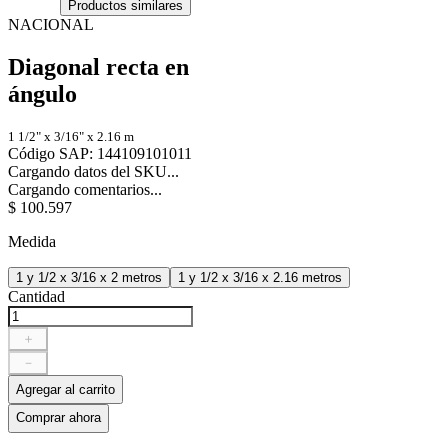
Productos similares
NACIONAL
Diagonal recta en
ángulo
1 1/2" x 3/16" x 2.16 m
Código SAP
:
144109101011
Cargando datos del SKU...
Cargando comentarios...
$
100
.
597
Medida
1 y 1/2 x 3/16 x 2 metros
1 y 1/2 x 3/16 x 2.16 metros
Cantidad
＋
－
Agregar al carrito
Comprar ahora