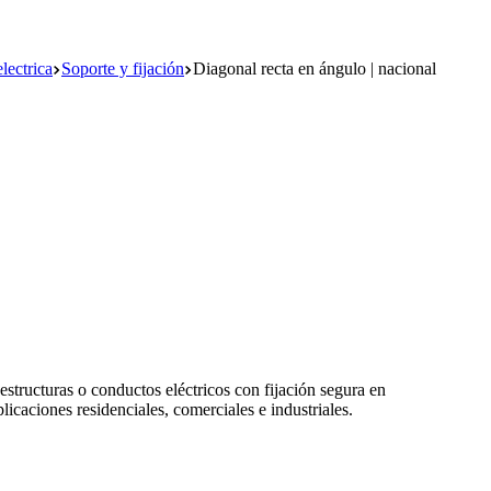
lectrica
Soporte y fijación
Diagonal recta en ángulo | nacional
estructuras o conductos eléctricos con fijación segura en
plicaciones residenciales, comerciales e industriales.