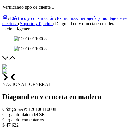
Verificando tipo de cliente...
Eléctrico y construcción
Estructuras, herrajería y montaje de red
electrica
Soporte y fijación
Diagonal en v cruceta en madera |
nacional-general
NACIONAL-GENERAL
Diagonal en v cruceta en madera
Código SAP
:
120100110008
Cargando datos del SKU...
Cargando comentarios...
$
47
.
622