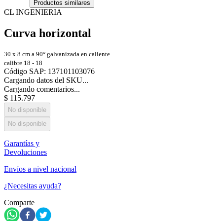
Productos similares
CL INGENIERIA
Curva horizontal
30 x 8 cm a 90° galvanizada en caliente
calibre 18 - 18
Código SAP
:
137101103076
Cargando datos del SKU...
Cargando comentarios...
$
115
.
797
No disponible
No disponible
Garantías y
Devoluciones
Envíos a nivel nacional
¿Necesitas ayuda?
Comparte