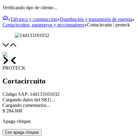
Verificando tipo de cliente...
Eléctrico y construcción
Distribución y transmisión de energia
Cortacircuitos, pararrayos y seccionadores
Cortacircuito | proteck
PROTECK
Cortacircuito
Código SAP
:
144133101032
Cargando datos del SKU...
Cargando comentarios...
$
284
.
608
Apaga chispas
Con apaga chispas