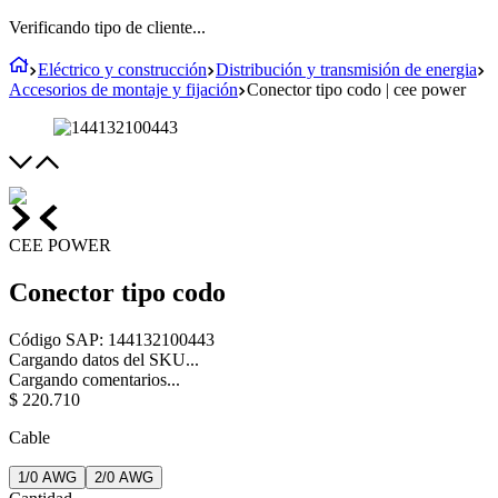
Verificando tipo de cliente...
Eléctrico y construcción
Distribución y transmisión de energia
Accesorios de montaje y fijación
Conector tipo codo | cee power
CEE POWER
Conector tipo codo
Código SAP
:
144132100443
Cargando datos del SKU...
Cargando comentarios...
$
220
.
710
Cable
1/0 AWG
2/0 AWG