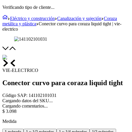
Verificando tipo de cliente...
Eléctrico y construcción
Canalización y sujeción
Coraza
metálica y plástica
Conector curvo para coraza liquid tight | vie-
electrico
VIE-ELECTRICO
Conector curvo para coraza liquid tight
Código SAP
:
141102101031
Cargando datos del SKU...
Cargando comentarios...
$
3
.
098
Medida
1 pulgada
1 y 1/2 pulgadas
1 y 1/4 pulgadas
1/2 pulgadas