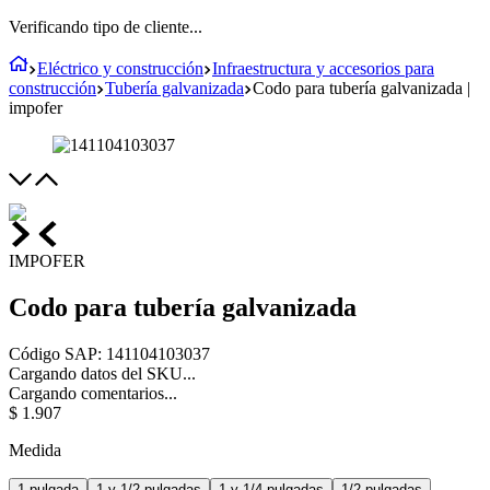
Verificando tipo de cliente...
Eléctrico y construcción
Infraestructura y accesorios para
construcción
Tubería galvanizada
Codo para tubería galvanizada |
impofer
IMPOFER
Codo para tubería galvanizada
Código SAP
:
141104103037
Cargando datos del SKU...
Cargando comentarios...
$
1
.
907
Medida
1 pulgada
1 y 1/2 pulgadas
1 y 1/4 pulgadas
1/2 pulgadas